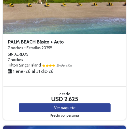
PALM BEACH Básico + Auto
7 noches - Estadías 2025!!
SIN AEREOS
7 noches
Hilton Singer Island
Sin Pensión
1 ene-26 al 31 dic-26
desde
USD 2.625
Ver
paquete
Precio por persona