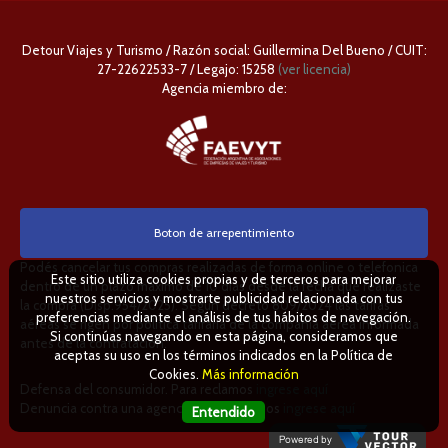
Detour Viajes y Turismo / Razón social: Guillermina Del Bueno / CUIT:
27-22622533-7 / Legajo: 15258
(ver licencia)
Agencia miembro de:
Boton de arrepentimiento
Podés cancelar tus compras realizadas de forma online o telefonica
Este sitio utiliza cookies propias y de terceros para mejorar
dentro de un plazo máximo de 10 días desde la fecha que realizaste
nuestros servicios y mostrarte publicidad relacionada con tus
la compra (Disp.954/2025). Según decreto 809/2024 las tarifas
preferencias mediante el análisis de tus hábitos de navegación.
aéreas se rigen por política tarifaria de la compañía aérea informada
Si continúas navegando en esta página, consideramos que
antes de la contratación.
aceptas su uso en los términos indicados en la Política de
Cookies.
Más información
Defensa del consumidor. Para reclamos
ingrese aquí
Denuncia contra una agencia. Para reclamos
ingrese aquí
Entendido