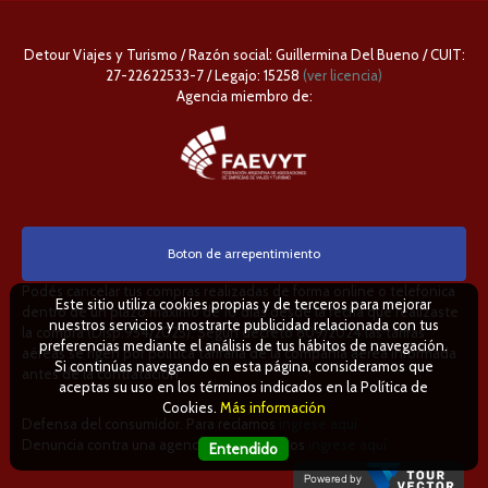
Detour Viajes y Turismo / Razón social: Guillermina Del Bueno / CUIT:
27-22622533-7 / Legajo: 15258
(ver licencia)
Agencia miembro de:
Boton de arrepentimiento
Podés cancelar tus compras realizadas de forma online o telefonica
Este sitio utiliza cookies propias y de terceros para mejorar
dentro de un plazo máximo de 10 días desde la fecha que realizaste
nuestros servicios y mostrarte publicidad relacionada con tus
la compra (Disp.954/2025). Según decreto 809/2024 las tarifas
preferencias mediante el análisis de tus hábitos de navegación.
aéreas se rigen por política tarifaria de la compañía aérea informada
Si continúas navegando en esta página, consideramos que
antes de la contratación.
aceptas su uso en los términos indicados en la Política de
Cookies.
Más información
Defensa del consumidor. Para reclamos
ingrese aquí
Denuncia contra una agencia. Para reclamos
ingrese aquí
Entendido