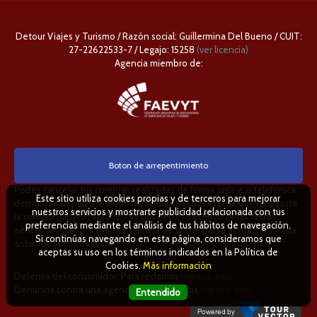
Detour Viajes y Turismo / Razón social: Guillermina Del Bueno / CUIT:
27-22622533-7 / Legajo: 15258
(ver licencia)
Agencia miembro de:
Boton de arrepentimiento
Podés cancelar tus compras realizadas de forma online o telefonica
Este sitio utiliza cookies propias y de terceros para mejorar
dentro de un plazo máximo de 10 días desde la fecha que realizaste
nuestros servicios y mostrarte publicidad relacionada con tus
la compra (Disp.954/2025). Según decreto 809/2024 las tarifas
preferencias mediante el análisis de tus hábitos de navegación.
aéreas se rigen por política tarifaria de la compañía aérea informada
Si continúas navegando en esta página, consideramos que
antes de la contratación.
aceptas su uso en los términos indicados en la Política de
Cookies.
Más información
Defensa del consumidor. Para reclamos
ingrese aquí
Denuncia contra una agencia. Para reclamos
ingrese aquí
Entendido