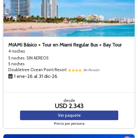
MIAMI Básico + Tour en Miami Regular Bus + Bay Tour
4 noches
5 noches. SIN AEREOS
5 noches
Doubletree Ocean Point Resort
Sin Pensión
1 ene-26 al 31 dic-26
desde
USD 2.343
Ver
paquete
Precio por persona