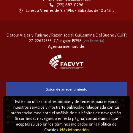
(221) 682-0296
Lunes a Viernes de 9 a 19hs - Sábados de 10 a 13hs
Detour Viajes y Turismo / Razón social: Guillermina Del Bueno / CUIT:
27-22622533-7 / Legajo: 15258
(ver licencia)
Agencia miembro de:
Boton de arrepentimiento
Podés cancelar tus compras realizadas de forma online o telefonica
Este sitio utiliza cookies propias y de terceros para mejorar
dentro de un plazo máximo de 10 días desde la fecha que realizaste
nuestros servicios y mostrarte publicidad relacionada con tus
la compra (Disp.954/2025). Según decreto 809/2024 las tarifas
preferencias mediante el análisis de tus hábitos de navegación.
aéreas se rigen por política tarifaria de la compañía aérea informada
Si continúas navegando en esta página, consideramos que
antes de la contratación.
aceptas su uso en los términos indicados en la Política de
Cookies.
Más información