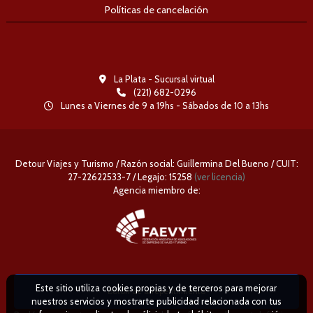
Políticas de cancelación
La Plata - Sucursal virtual
(221) 682-0296
Lunes a Viernes de 9 a 19hs - Sábados de 10 a 13hs
Detour Viajes y Turismo / Razón social: Guillermina Del Bueno / CUIT:
27-22622533-7 / Legajo: 15258
(ver licencia)
Agencia miembro de:
Este sitio utiliza cookies propias y de terceros para mejorar
Boton de arrepentimiento
nuestros servicios y mostrarte publicidad relacionada con tus