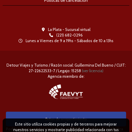
Políticas de cancelación
La Plata - Sucursal virtual
(221) 682-0296
Lunes a Viernes de 9 a 19hs - Sábados de 10 a 13hs
Detour Viajes y Turismo / Razón social: Guillermina Del Bueno / CUIT:
27-22622533-7 / Legajo: 15258
(ver licencia)
Agencia miembro de:
Boton de arrepentimiento
Este sitio utiliza cookies propias y de terceros para mejorar
Podés cancelar tus compras realizadas de forma online o telefonica
nuestros servicios y mostrarte publicidad relacionada con tus