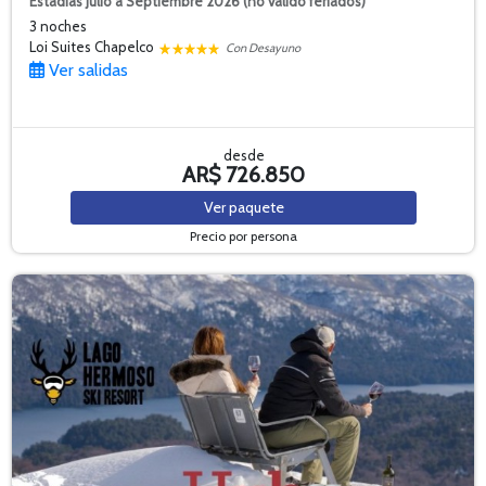
Estadías Julio a Septiembre 2026 (no válido feriados)
3 noches
Loi Suites Chapelco
Con Desayuno
Ver salidas
desde
AR$ 726.850
Ver
paquete
Precio por persona