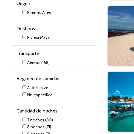
Origen
Buenos Aires
Destinos
Riviera Maya
Transporte
Aéreos
(158)
Régimen de comidas
All Inclusive
No especifica
Cantidad de noches
7
noches
(80)
8
noches
(71)