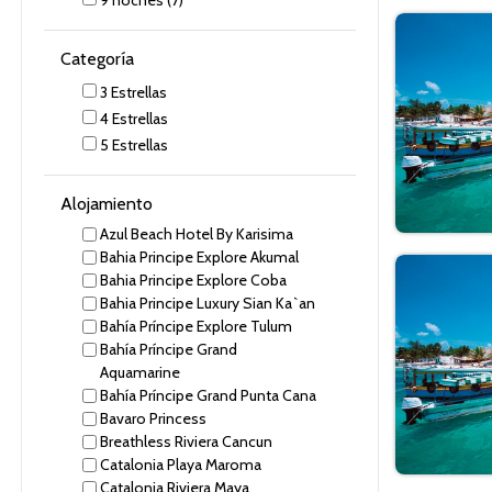
9
noches
(7)
Categoría
3 Estrellas
4 Estrellas
5 Estrellas
Alojamiento
Azul Beach Hotel By Karisima
Bahia Principe Explore Akumal
Bahia Principe Explore Coba
Bahia Principe Luxury Sian Ka`an
Bahía Príncipe Explore Tulum
Bahía Príncipe Grand
Aquamarine
Bahía Príncipe Grand Punta Cana
Bavaro Princess
Breathless Riviera Cancun
Catalonia Playa Maroma
Catalonia Riviera Maya