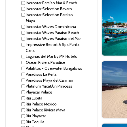
Iberostar Paraíso Mar & Beach
Iberostar Selection Bavaro
Iberostar Selection Paraiso
Maya
Iberostar Waves Dominicana
Iberostar Waves Paraiso Beach
Iberostar Waves Paraíso del Mar
Impressive Resort & Spa Punta
Cana
Lagunas del Mar by MP Hotels
Ocean Riviera Paradise
Palafitos - Overwater Bungalows
Paradisus La Perla
Paradisus Playa del Carmen
Platinum YucatÃ¡n Princess
Playacar Palace
Riu Lupita
Riu Palace Mexico
Riu Palace Riviera Maya
Riu Playacar
Riu Tequila