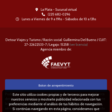
La Plata - Sucursal virtual
(221) 682-0296
Lunes a Viernes de 9 a 19hs - Sábados de 10 a 13hs
Detour Viajes y Turismo / Razón social: Guillermina Del Bueno / CUIT:
27-22622533-7 / Legajo: 15258
(ver licencia)
Agencia miembro de:
Boton de arrepentimiento
Podés cancelar tus compras realizadas de forma online o telefonica
Este sitio utiliza cookies propias y de terceros para mejorar
dentro de un plazo máximo de 10 días desde la fecha que realizaste
nuestros servicios y mostrarte publicidad relacionada con tus
la compra (Disp.954/2025). Según decreto 809/2024 las tarifas
preferencias mediante el análisis de tus hábitos de navegación.
aéreas se rigen por política tarifaria de la compañía aérea informada
Si continúas navegando en esta página, consideramos que